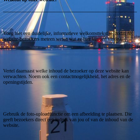
Voeg hier een duidelijke, informatieve welkomsttekst in, zodat de
website-bezoekers meteen weten wat ze hier kunnen vinden.
Vertel daarnaast welke inhoud de bezoeker op deze website kan
verwachten. Noem ook een contactmogelijkheid, het adres en de
openingstijden.
Gebruik de foto-uploadfunctie om een afbeelding te plaatsen. Die
geeft bezoekers direct een indruk van jou of van de inhoud van de
website.